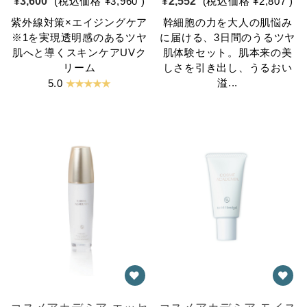
¥3,600
(税込価格
¥3,960
)
¥2,552
(税込価格
¥2,807
)
紫外線対策×エイジングケア
幹細胞の力を大人の肌悩み
※1を実現透明感のあるツヤ
に届ける、3日間のうるツヤ
肌へと導くスキンケアUVク
肌体験セット。肌本来の美
リーム
しさを引き出し、うるおい
★ ★ ★ ★ ★
溢...
5.0